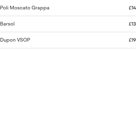
Poli Moscato Grappa
£
14
Barsol
£
13
Dupon VSOP
£
19