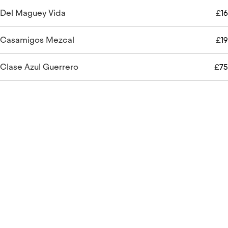
Del Maguey Vida
£
16
Casamigos Mezcal
£
19
Clase Azul Guerrero
£
75